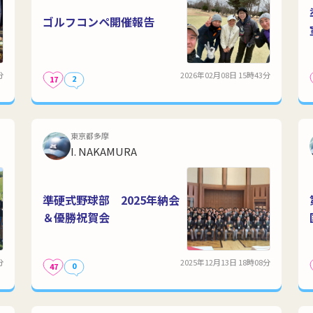
ゴルフコンペ開催報告
分
2026年02月08日 15時43分
2
17
東京都多摩
I. NAKAMURA
準硬式野球部 2025年納会
＆優勝祝賀会
分
2025年12月13日 18時08分
0
47