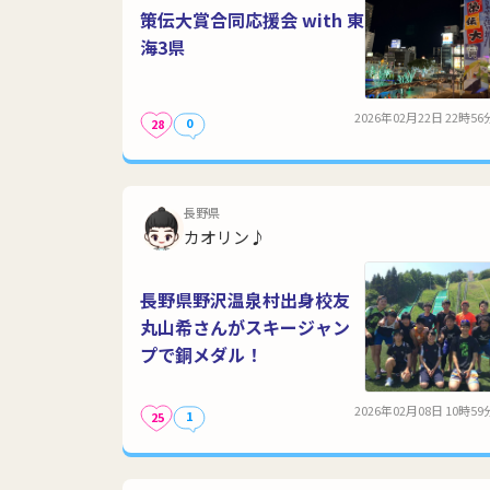
策伝大賞合同応援会 with 東
海3県
2026年02月22日 22時56
0
28
長野県
カオリン♪
長野県野沢温泉村出身校友
丸山希さんがスキージャン
プで銅メダル！
2026年02月08日 10時59
1
25