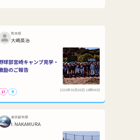
熊本県
大嶋英治
野球部宮崎キャンプ見学・
激励のご報告
2026年03月06日 16時46分
0
17
東京都多摩
I. NAKAMURA