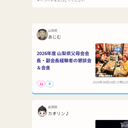
山梨県
あじむ
2026年度 山梨県父母会会
長・副会長経験者の懇談会
＆会食
2026年06月24日 17時22
0
12
長野県
カオリン♪