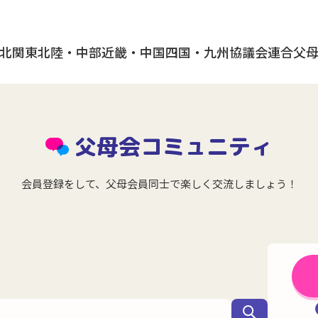
北
関東
北陸・中部
近畿・中国
四国・九州
協議会
連合父
父母会コミュニティ
会員登録をして、父母会員同士で楽しく交流しましょう！