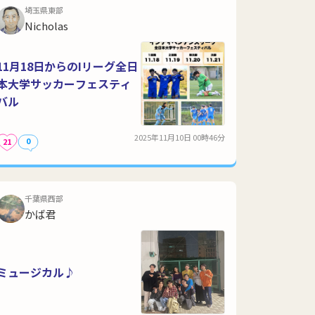
埼玉県東部
Nicholas
11月18日からのIリーグ全日
本大学サッカーフェスティ
バル
2025年11月10日 00時46分
0
21
千葉県西部
かば君
ミュージカル♪