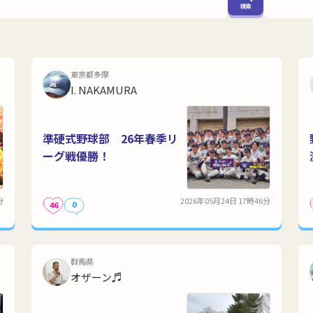
検索
東京都多摩
I. NAKAMURA
準硬式野球部 26年春季リ
ーグ戦優勝！
分
2026年05月24日 17時46分
0
46
群馬県
オザーン♬