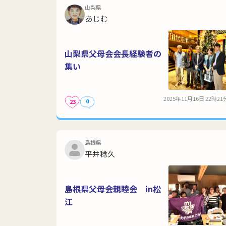
山梨県
あじむ
山梨県父母会会長経験者の
集い
2025年11月16日 22時21
0
23
島根県
平井稔久
島根県父母会親睦会 in松
江