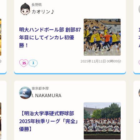
長野県
カオリン♪
明大ハンドボール部 創部87
年目にしてインカレ初優
勝！
分
2025年11月11日 00時09分
1
35
東京都多摩
I. NAKAMURA
【明治大学準硬式野球部
2025年秋季リーグ「完全」
優勝】