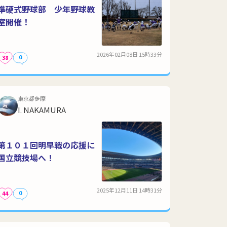
準硬式野球部 少年野球教
室開催！
2026年02月08日 15時33分
0
38
東京都多摩
I. NAKAMURA
第１０１回明早戦の応援に
国立競技場へ！
2025年12月11日 14時31分
0
44